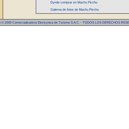
Dуnde comprar en Machu Picchu
Galerнa de fotos de Machu Picchu
t © 2000 Comercializadora Electrуnica de Turismo S.A.C. - TODOS LOS DERECHOS R