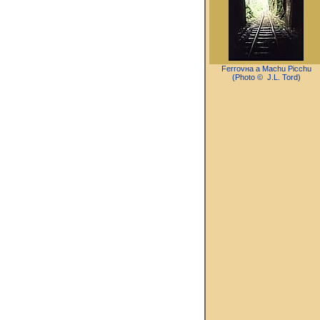
Ferrovнa a Machu Picchu
(Photo © J.L. Tord)