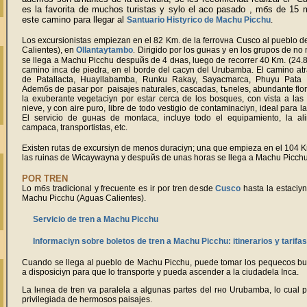
es la favorita de muchos turistas y sуlo el aсo pasado , mбs de 15 m
este camino para llegar al
Santuario Histуrico de Machu Picchu
.
Los excursionistas empiezan en el 82 Km. de la ferrovнa Cusco al pueblo 
Calientes), en
Ollantaytambo
.
Dirigido por los guнas y en los grupos de n
se llega a Machu Picchu despuйs de 4 dнas, luego de recorrer 40 Km. (24.85
camino inca de piedra, en el borde del caсуn del Urubamba. El camino atr
de Patallacta, Huayllabamba, Runku Rakay, Sayacmarca, Phuyu Pata
Ademбs de pasar por paisajes naturales, cascadas, tъneles, abundante flo
la exuberante vegetaciуn por estar cerca de los bosques, con vista a las
nieve, y con aire puro, libre de todo vestigio de contaminaciуn, ideal para l
El servicio de guнas de montaсa, incluye todo el equipamiento, la ali
campaсa, transportistas, etc.
Existen rutas de excursiуn de menos duraciуn; una que empieza en el 104 Km
las ruinas de Wiсaywayna y despuйs de unas horas se llega a Machu Picchu
POR TREN
Lo mбs tradicional y frecuente es ir por tren desde
Cusco
hasta la estaciу
Machu Picchu (Aguas Calientes)
.
Servicio de tren a Machu Picchu
Informaciуn sobre boletos de tren a Machu Picchu: itinerarios y tarifas
Cuando se llega al pueblo de
Machu Picchu
, puede tomar los pequeсos b
a disposiciуn para que lo transporte y pueda ascender a la ciudadela Inca.
La lнnea de tren va paralela a algunas partes del rнo Urubamba, lo cual p
privilegiada de hermosos paisajes.