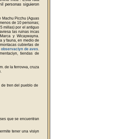
il personas siguieron
de Machu Picchu (Aguas
o menos de 10 personas;
 millas) por el antiguo
aviesa las ruinas incas
 Marca y Wiсaywayna.
ra y fauna, en medio de
 montaсas cubiertas de
a
observaciуn de aves
.
mentaciуn, tiendas de
. de la ferrovнa, cruza
.
n de tren del pueblo de
uses que se encuentran
ermite tener una visiуn