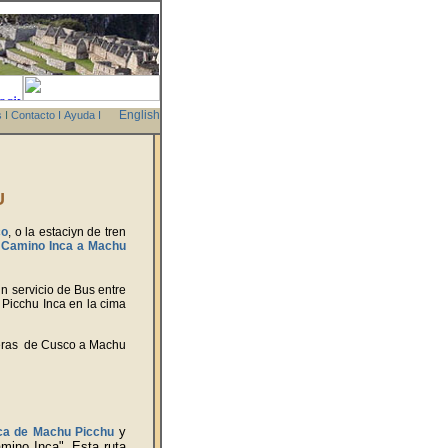
English
s
I
Contacto
I
Ayuda
I
U
co
, o la estaciуn de tren
l
Camino Inca a Machu
йn servicio de Bus entre
 Picchu Inca en la cima
teras de Cusco a Machu
y
nca de Machu Picchu
mino Inca". Esta ruta