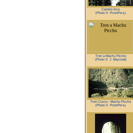
Camino Inca
(Photo
©
PromPerъ)
Tren a Machu Picchu
(Photo
©
J. Mazzotti)
Tren Cusco - Machu Picchu
(Photo © PromPerъ)