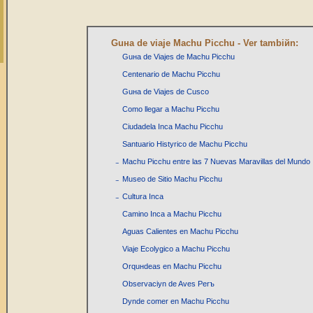
Guнa de viaje Machu Picchu - Ver tambiйn:
Guнa de Viajes de Machu Picchu
Centenario de Machu Picchu
Guнa de Viajes de Cusco
Como llegar a Machu Picchu
Ciudadela Inca Machu Picchu
Santuario Histуrico de Machu Picchu
Machu Picchu entre las 7 Nuevas Maravillas del Mundo
Museo de Sitio Machu Picchu
Cultura Inca
Camino Inca a Machu Picchu
Aguas Calientes en Machu Picchu
Viaje Ecolуgico a Machu Picchu
Orquнdeas en Machu Picchu
Observaciуn de Aves Perъ
Dуnde comer en Machu Picchu