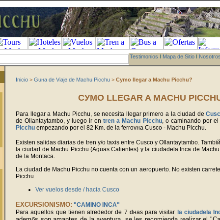
Testimonios
I
Mapa de Sitio
I
Nosotro
Inicio
>
Guнa de Viaje de Machu Picchu
>
Cуmo llegar a Machu Picchu?
CУMO LLEGAR A MACHU PICCH
Para llegar a
Machu Picchu, se necesita llegar primero a la ciudad de
Cus
de Ollantaytambo, y luego ir en
tren a Machu Picchu
, o caminando por e
Picchu
empezando por el 82 Km.
de la ferrovнa Cusco - Machu Picchu.
Existen salidas diarias de tren y/o taxis entre Cusco y Ollantaytambo. Tambi
la ciudad de Machu Picchu (Aguas Calientes) y la ciudadela Inca de Machu
de la Montaсa.
La ciudad de Machu Picchu no cuenta con un aeropuerto. No existen carre
Picchu.
Ver vuelos desde / hacia Cusco
EXCURSIONISMO:
"
CAMINO INCA
"
Para aquellos que tienen alrededor de 7 dнas para visitar
la ciudadela I
ademбs son amantes de la aventura, se les recomienda realizar el "Ca