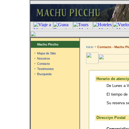
Machu Picchu
>
-
Inicio
Contacto
Machu Pi
·
Mapa de Sitio
·
Nosotros
·
Contacto
·
Testimonios
·
Bъsqueda
Horario de atenciу
De Lunes a V
El tiempo de
Su reserva s
Direcciуn Postal
Comercializ