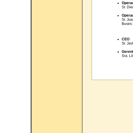
Operad
Sr. Di
Operad
Sr. Ju
Buses
CEO
Sr. Jav
Geren
Sra. L