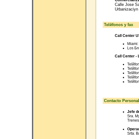
Calle Jose S
Urbanizaciуn 
Telйfonos y fax
Call Center 
Miami:
Los Бn
Call Center -
Telйfo
Telйfo
Telйfo
Telйfo
Telйfo
Contacto Persona
Jefe d
Sra. M
Trenes
Operad
Srta. 